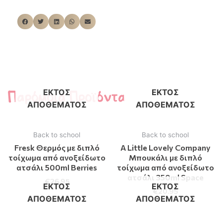
Παρόμοια Προϊόντα
ΕΚΤΌΣ
ΕΚΤΌΣ
ΑΠΟΘΈΜΑΤΟΣ
ΑΠΟΘΈΜΑΤΟΣ
Back to school
Back to school
Fresk Θερμός με διπλό
A Little Lovely Company
τοίχωμα από ανοξείδωτο
Μπουκάλι με διπλό
ατσάλι 500ml Berries
τοίχωμα από ανοξείδωτο
ατσάλι 350ml Space
€
26.95
ΕΚΤΌΣ
ΕΚΤΌΣ
€
20.95
ΑΠΟΘΈΜΑΤΟΣ
ΑΠΟΘΈΜΑΤΟΣ