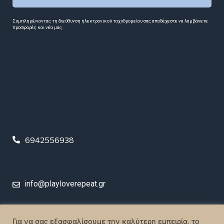
Συμπληρώνοντας τη διεύθυνση ηλεκτρονικού ταχυδρομείου σας αποδέχεστε να λαμβάνετε
προσφορές και νέα μας.
6942556938
info@playloverepeat.gr
© 2023 Play Love Repeat. All rights reserved.
Για να σας εξασφαλίσουμε την καλύτερη εμπειρία, το