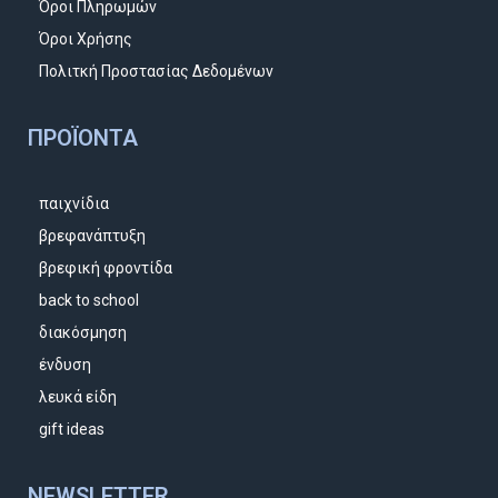
Όροι Πληρωμών
Όροι Χρήσης
Πολιτκή Προστασίας Δεδομένων
ΠΡΟΪΌΝΤΑ
παιχνίδια
βρεφανάπτυξη
βρεφική φροντίδα
back to school
διακόσμηση
ένδυση
λευκά είδη
gift ideas
NEWSLETTER