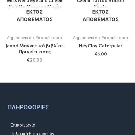
Miss Nella Eye and Cheek
Avenir Tattoo Sticker
Palette Macaron Magic
Pirate
ΕΚΤΌΣ
ΕΚΤΌΣ
€
22.00
€
4.50
ΑΠΟΘΈΜΑΤΟΣ
ΑΠΟΘΈΜΑΤΟΣ
Δημιουργικά / Εκπαιδευτικά
Δημιουργικά / Εκπαιδευτικά
Janod Μαγνητικό βιβλίο-
HeyClay Caterpillar
Πριγκίπισσες
€
5.00
€
20.99
ΠΛΗΡΟΦΟΡΊΕΣ
Επικοινωνία
Πολιτική Επιστροφών