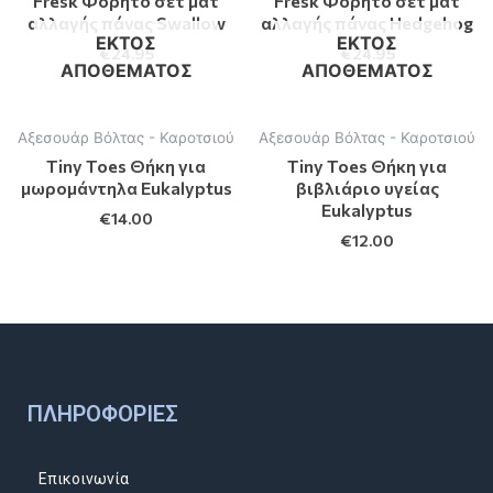
Fresk Φορητό σετ ματ
Fresk Φορητό σετ ματ
αλλαγής πάνας Swallow
αλλαγής πάνας Hedgehog
ΕΚΤΌΣ
ΕΚΤΌΣ
€
24.95
€
24.95
ΑΠΟΘΈΜΑΤΟΣ
ΑΠΟΘΈΜΑΤΟΣ
Αξεσουάρ Βόλτας - Καροτσιού
Αξεσουάρ Βόλτας - Καροτσιού
Tiny Toes Θήκη για
Tiny Toes Θήκη για
μωρομάντηλα Eukalyptus
βιβλιάριο υγείας
Eukalyptus
€
14.00
€
12.00
ΠΛΗΡΟΦΟΡΊΕΣ
Επικοινωνία