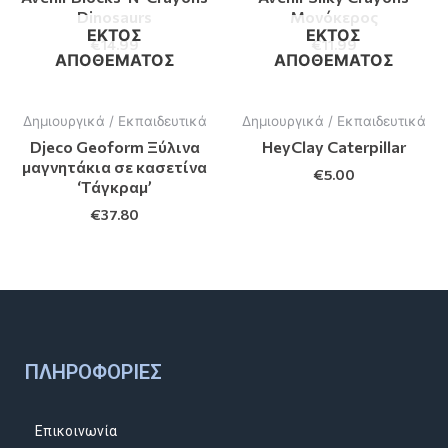
Dinosaurs
Μονόκερος
ΕΚΤΌΣ
ΕΚΤΌΣ
€
14.99
€
11.99
ΑΠΟΘΈΜΑΤΟΣ
ΑΠΟΘΈΜΑΤΟΣ
Δημιουργικά / Εκπαιδευτικά
Δημιουργικά / Εκπαιδευτικά
Djeco Geoform Ξύλινα
HeyClay Caterpillar
μαγνητάκια σε κασετίνα
€
5.00
‘Τάγκραμ’
€
37.80
ΠΛΗΡΟΦΟΡΊΕΣ
Επικοινωνία