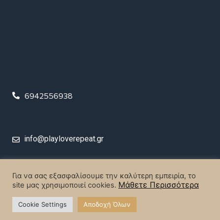
6942556938
info@playloverepeat.gr
© 2023 Play Love Repeat. All rights reserved.
Για να σας εξασφαλίσουμε την καλύτερη εμπειρία, το
Μάθετε Περισσότερα
site μας χρησιμοποιεί cookies.
Designed & Created by
MrBrainiac Creative Studios
.
Cookie Settings
Αποδοχή Όλων