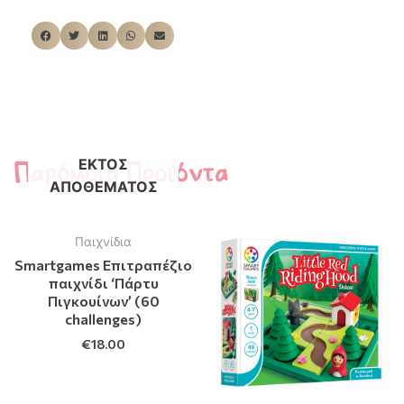
Παρόμοια Προϊόντα
ΕΚΤΌΣ
ΑΠΟΘΈΜΑΤΟΣ
Παιχνίδια
Smartgames Επιτραπέζιο
παιχνίδι ‘Πάρτυ
Πιγκουίνων’ (60
challenges)
€
18.00