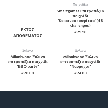
Παιχνίδια
Smartgames Eπιτραπέζιο
παιχνίδι
‘Κοκκινοσκουφίτσα’ (48
challenges)
ΕΚΤΌΣ
€
29.50
ΑΠΟΘΈΜΑΤΟΣ
Ξύλινα
Ξύλινα
Milaniwood Ξύλινο
Milaniwood Ξύλινο
επιτραπέζιο παιχνίδι
επιτραπέζιο παιχνίδι
“BBQ party”
“Ναυμαχία”
€
20.00
€
24.00