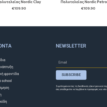
ολυτελείας Nordic Clay
Πολυτελείας Nordic Petr
€
109.90
€
109.90
ΌΝΤΑ
NEWSLETTER
ίδια
νάπτυξη
κή φροντίδα
SUBSCRIBE
o school
Συμπληρώνοντας τη διεύθυνση ηλεκτρονικού τα
σμηση
σας αποδέχεστε να λαμβάνετε προσφορές και νέα
η
 είδη