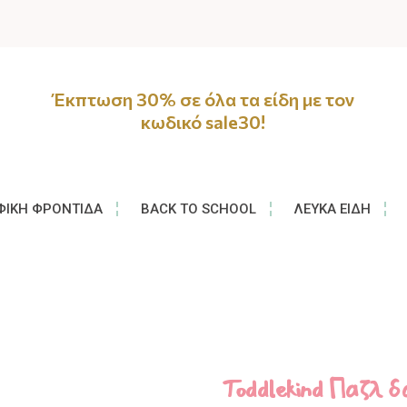
Έκπτωση 30% σε όλα τα είδη με τον
κωδικό sale30!
ΦΙΚΉ ΦΡΟΝΤΊΔΑ
BACK TO SCHOOL
ΛΕΥΚΆ ΕΊΔΗ
Toddlekind Παζλ 