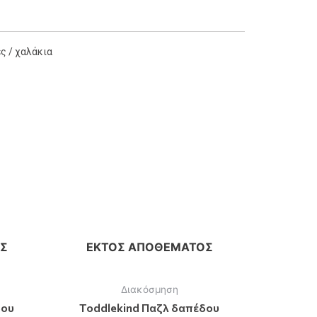
ς / χαλάκια
Σ
ΕΚΤΌΣ ΑΠΟΘΈΜΑΤΟΣ
Διακόσμηση
δου
Toddlekind Παζλ δαπέδου