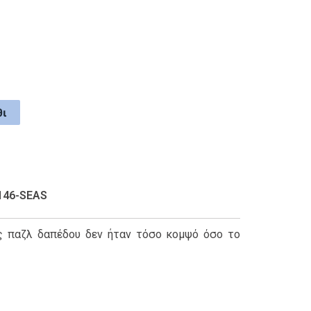
ι
146-SEAS
 παζλ δαπέδου δεν ήταν τόσο κομψό όσο το