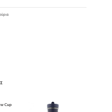
ούρια
Σ
aw Cup