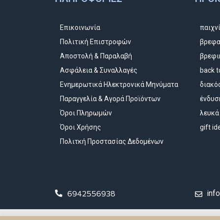
Επικοινωνία
παιχν
Πολιτική Επιστροφών
βρεφα
Αποστολή & Παραλαβή
βρεφι
Ασφάλεια & Συναλλαγές
back t
Ενημερωτικά Ηλεκτρονικά Μηνύματα
διακό
Παραγγελία & Αγορά Προϊόντων
ένδυσ
Όροι Πληρωμών
λευκά
Όροι Χρήσης
gift i
Πολιτκή Προστασίας Δεδομένων
6942556938
inf