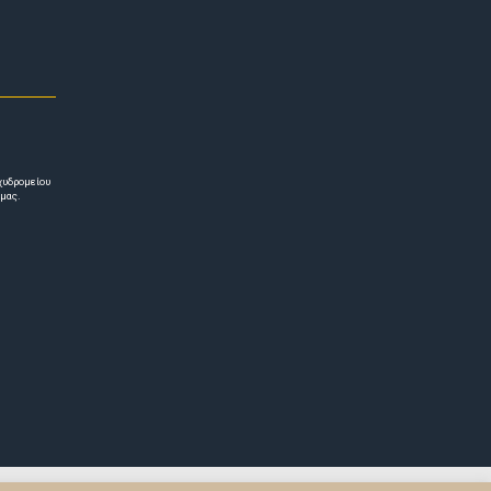
χυδρομείου
 μας.