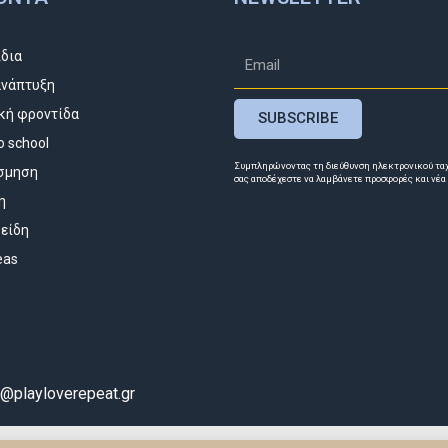
ίδια
νάπτυξη
κή φροντίδα
SUBSCRIBE
o school
Συμπληρώνοντας τη διεύθυνση ηλεκτρονικού τα
σμηση
σας αποδέχεστε να λαμβάνετε προσφορές και νέα
η
 είδη
deas
o@playloverepeat.gr