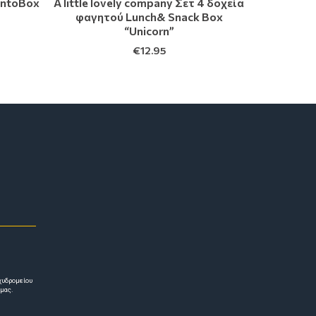
entoBox
A little lovely company Σετ 4 δοχεία
φαγητού Lunch& Snack Box
“Unicorn”
€
12.95
χυδρομείου
 μας.