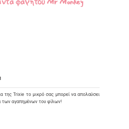
σάντα φαγητού Mr Monkey
3
α της Trixie το μικρό σας μπορεί να απολαύσει
ία των αγαπημένων του φίλων!