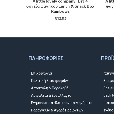
A little lovely company: Σετ 4
A li
δοχεία φαγητού Lunch & Snack Box
φαγ
Rainbows
€
12.95
ΠΛΗΡΟΦΟΡΊΕΣ
ΠΡΟΪ
Επικοινωνία
παιχν
Πολιτική Επιστροφών
βρεφα
Αποστολή & Παραλαβή
βρεφι
Ασφάλεια & Συναλλαγές
back t
Ενημερωτικά Ηλεκτρονικά Μηνύματα
διακό
Παραγγελία & Αγορά Προϊόντων
ένδυσ