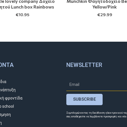
ttle lovely company Δοχείο
Munchkin Φαγητοδοχείο B
ητού Lunch box Rainbows
Yellow/Pink
€
10.95
€
29.99
ΌΝΤΑ
NEWSLETTER
ίδια
νάπτυξη
κή φροντίδα
SUBSCRIBE
o school
Συμπληρώνοντας τη διεύθυνση ηλεκτρονικού τα
σμηση
σας αποδέχεστε να λαμβάνετε προσφορές και νέα
η