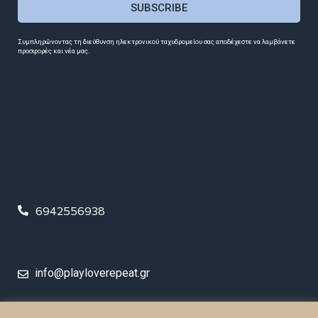
SUBSCRIBE
Συμπληρώνοντας τη διεύθυνση ηλεκτρονικού ταχυδρομείου σας αποδέχεστε να λαμβάνετε
προσφορές και νέα μας.
6942556938
info@playloverepeat.gr