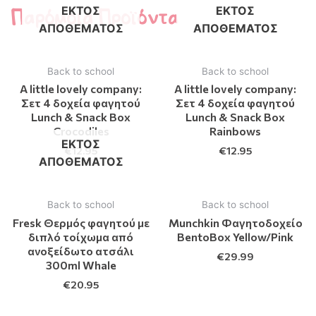
Παρόμοια Προϊόντα
ΕΚΤΌΣ
ΕΚΤΌΣ
ΑΠΟΘΈΜΑΤΟΣ
ΑΠΟΘΈΜΑΤΟΣ
Back to school
Back to school
A little lovely company:
A little lovely company:
Σετ 4 δοχεία φαγητού
Σετ 4 δοχεία φαγητού
Lunch & Snack Box
Lunch & Snack Box
Crocodiles
Rainbows
ΕΚΤΌΣ
€
12.95
€
12.95
ΑΠΟΘΈΜΑΤΟΣ
Back to school
Back to school
Fresk Θερμός φαγητού με
Munchkin Φαγητοδοχείο
διπλό τοίχωμα από
BentoBox Yellow/Pink
ανοξείδωτο ατσάλι
€
29.99
300ml Whale
€
20.95