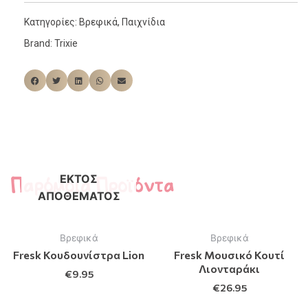
Κατηγορίες:
Βρεφικά
,
Παιχνίδια
Brand:
Trixie
Παρόμοια Προϊόντα
ΕΚΤΌΣ
ΑΠΟΘΈΜΑΤΟΣ
Βρεφικά
Βρεφικά
Fresk Κουδουνίστρα Lion
Fresk Μουσικό Κουτί
Λιονταράκι
€
9.95
€
26.95