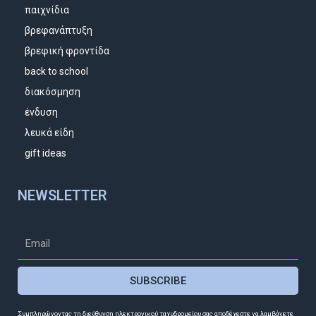
παιχνίδια
βρεφανάπτυξη
βρεφική φροντίδα
back to school
διακόσμηση
ένδυση
λευκά είδη
gift ideas
NEWSLETTER
SUBSCRIBE
Συμπληρώνοντας τη διεύθυνση ηλεκτρονικού ταχυδρομείου σας αποδέχεστε να λαμβάνετε