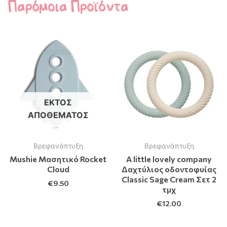
Παρόμοια Προϊόντα
ΕΚΤΌΣ
ΑΠΟΘΈΜΑΤΟΣ
Βρεφανάπτυξη
Βρεφανάπτυξη
Mushie Μασητικό Rocket
A little lovely company
Cloud
Δαχτύλιος οδοντοφυίας
Classic Sage Cream Σετ 2
€
9.50
τμχ
€
12.00