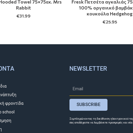
 Hooded Towel 75×75εκ. Mrs
Fresk Πετσέτα αγκαλιάς 7
Rabbit
100% οργανικό βαμβάκι
κουκούλα Hedgehog
€
31.99
€
25.95
ΌΝΤΑ
NEWSLETTER
ίδια
νάπτυξη
κή φροντίδα
SUBSCRIBE
o school
Συμπληρώνοντας τη διεύθυνση ηλεκτρονικού τα
σμηση
σας αποδέχεστε να λαμβάνετε προσφορές και νέα
η