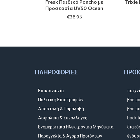
Fresk Παιδικό Poncho με
Trixie
Προστασία UV50 Ocean
€
38.95
ΠΛΗΡΟΦΟΡΊΕΣ
ΠΡΟΪ
Επικοινωνία
παιχν
Πολιτική Επιστροφών
βρεφα
Αποστολή & Παραλαβή
βρεφι
Ασφάλεια & Συναλλαγές
back t
Ενημερωτικά Ηλεκτρονικά Μηνύματα
διακό
Παραγγελία & Αγορά Προϊόντων
ένδυσ