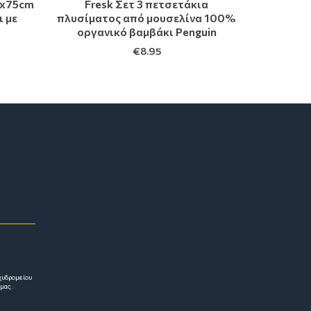
5x75cm
Fresk Σετ 3 πετσετάκια
 με
πλυσίματος από μουσελίνα 100%
οργανικό βαμβάκι Penguin
€
8.95
χυδρομείου
 μας.