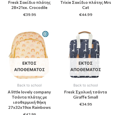
Fresk Σακίδιο πλάτης
Trixie Σακίδιο πλάτης Mrs
28×21εκ. Crocodile
Cat
€
39.95
€
44.99
ΕΚΤΌΣ
ΕΚΤΌΣ
ΑΠΟΘΈΜΑΤΟΣ
ΑΠΟΘΈΜΑΤΟΣ
Back to school
Back to school
A little lovely company
Fresk Σχολική τσάντα
Τσάντα πλάτης με
Giraffe Small
ισοθερμική θήκη
€
34.95
27x32x19εκ Rainbows
€
42.95