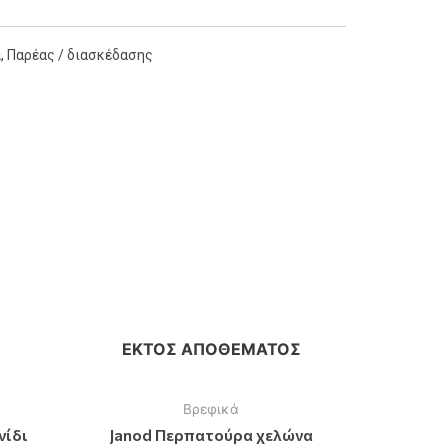
α
,
Παρέας / διασκέδασης
ΕΚΤΌΣ ΑΠΟΘΈΜΑΤΟΣ
Βρεφικά
νίδι
Janod Περπατούρα χελώνα