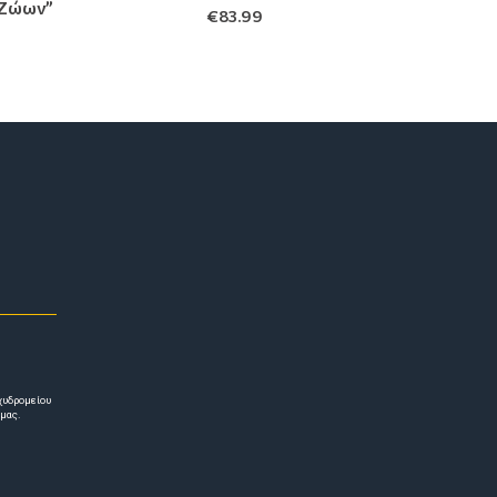
 Ζώων”
€
83.99
χυδρομείου
 μας.