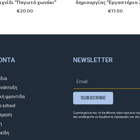
ιχνίδι “Παγωτό χωνάκι”
δημιουργίας “Εργαστήριο
€
20.00
€
17.00
ΌΝΤΑ
NEWSLETTER
ίδια
νάπτυξη
κή φροντίδα
SUBSCRIBE
o school
Συμπληρώνοντας τη διεύθυνση ηλεκτρονικού τα
σμηση
σας αποδέχεστε να λαμβάνετε προσφορές και νέα
η
 είδη