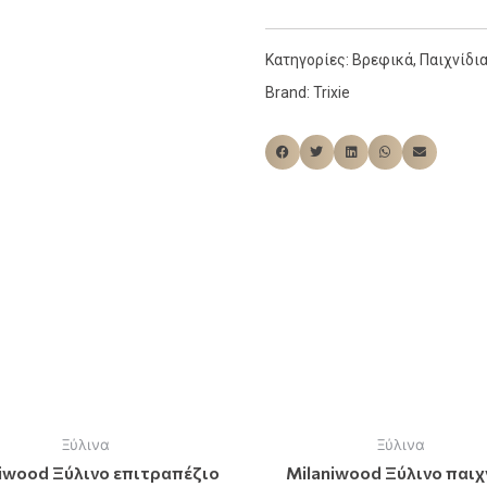
Κατηγορίες:
Βρεφικά
,
Παιχνίδι
Brand:
Trixie
Ξύλινα
Ξύλινα
iwood Ξύλινο επιτραπέζιο
Milaniwood Ξύλινο παιχ