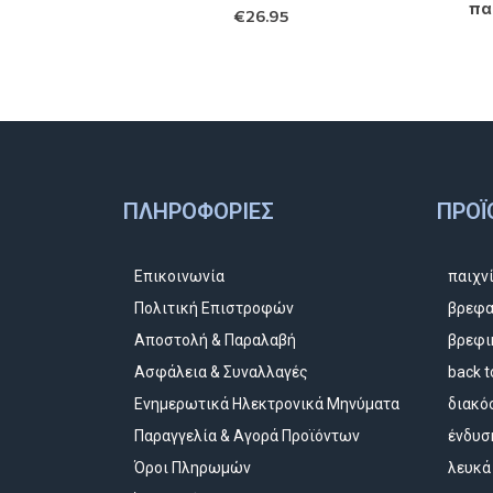
πα
€
26.95
ΠΛΗΡΟΦΟΡΊΕΣ
ΠΡΟΪ
Επικοινωνία
παιχν
Πολιτική Επιστροφών
βρεφα
Αποστολή & Παραλαβή
βρεφι
Ασφάλεια & Συναλλαγές
back t
Ενημερωτικά Ηλεκτρονικά Μηνύματα
διακό
Παραγγελία & Αγορά Προϊόντων
ένδυσ
Όροι Πληρωμών
λευκά