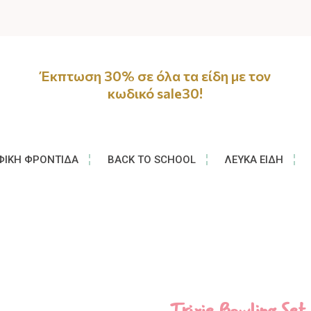
Έκπτωση 30% σε όλα τα είδη με τον
κωδικό sale30!
ΦΙΚΉ ΦΡΟΝΤΊΔΑ
BACK TO SCHOOL
ΛΕΥΚΆ ΕΊΔΗ
Trixie Bowling Set