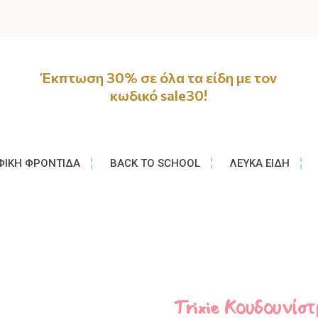
Έκπτωση 30% σε όλα τα είδη με τον
κωδικό sale30!
ΦΙΚΉ ΦΡΟΝΤΊΔΑ
BACK TO SCHOOL
ΛΕΥΚΆ ΕΊΔΗ
Trixie Kουδουνίσ