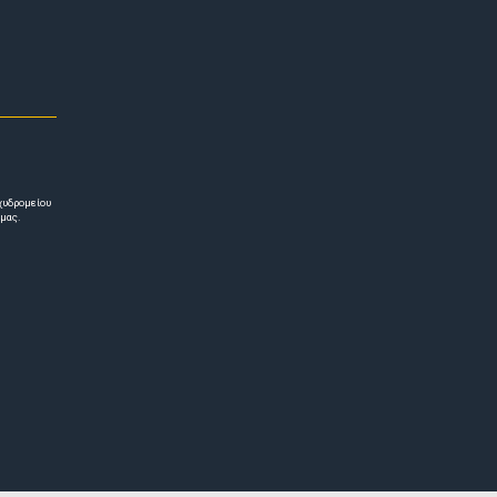
χυδρομείου
 μας.