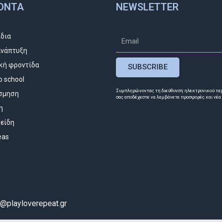
ΌΝΤΑ
NEWSLETTER
ίδια
νάπτυξη
κή φροντίδα
SUBSCRIBE
o school
Συμπληρώνοντας τη διεύθυνση ηλεκτρονικού τα
σμηση
σας αποδέχεστε να λαμβάνετε προσφορές και νέα
η
 είδη
deas
o@playloverepeat.gr