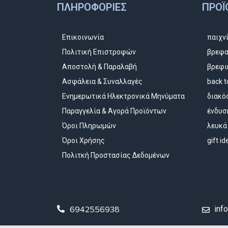
ΠΛΗΡΟΦΟΡΊΕΣ
ΠΡΟΪ
Επικοινωνία
παιχν
Πολιτική Επιστροφών
βρεφα
Αποστολή & Παραλαβή
βρεφι
Ασφάλεια & Συναλλαγές
back t
Ενημερωτικά Ηλεκτρονικά Μηνύματα
διακό
Παραγγελία & Αγορά Προϊόντων
ένδυσ
Όροι Πληρωμών
λευκά
Όροι Χρήσης
gift i
Πολιτκή Προστασίας Δεδομένων
6942556938
inf