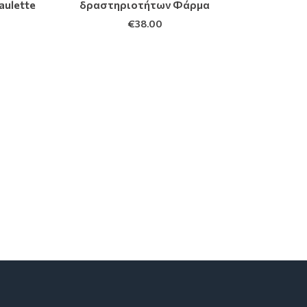
aulette
δραστηριοτήτων Φάρμα
€
38.00