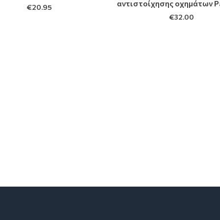
αντιστοίχησης οχημάτων P
€
20.95
€
32.00