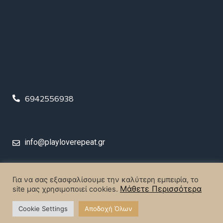
6942556938
info@playloverepeat.gr
© 2023 Play Love Repeat. All rights reserved.
Για να σας εξασφαλίσουμε την καλύτερη εμπειρία, το
Μάθετε Περισσότερα
site μας χρησιμοποιεί cookies.
Designed & Created by
MrBrainiac Creative Studios
.
Cookie Settings
Αποδοχή Όλων